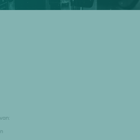
van:
en