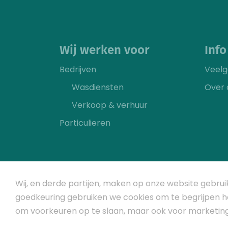
Wij werken voor
Info
Bedrijven
Veelg
Wasdiensten
Over 
Verkoop & verhuur
Particulieren
Wij, en derde partijen, maken op onze website gebrui
goedkeuring gebruiken we cookies om te begrijpen ho
om voorkeuren op te slaan, maar ook voor marketin