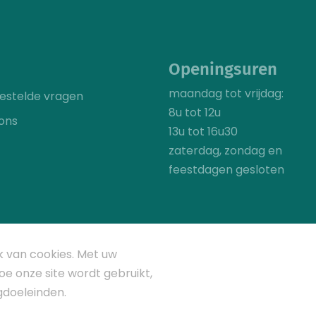
Openingsuren
maandag tot vrijdag:
estelde vragen
8u tot 12u
ons
13u tot 16u30
zaterdag, zondag en
feestdagen gesloten
k van cookies. Met uw
e onze site wordt gebruikt,
gdoeleinden.